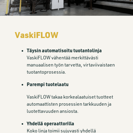
VaskiFLOW
Täysin automatisoitu tuotantolinja
VaskiFLOW vähentää merkittävästi
manuaalisen työn tarvetta, virtaviivaistaen
tuotantoprosessia.
Parempi tuotelaatu
VaskiFLOW takaa korkealaatuiset tuotteet
automaattisten prosessien tarkkuuden ja
luotettavuuden ansiosta.
Yhdellä operaattorilla
Koko linja toimii sujuvasti yhdellä