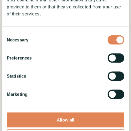
koko tilauksia. Käyttäjäystävällinen ja intuitiivinen
provided to them or that they’ve collected from your use
käyttöliittymä varmistaa helpon käytön.
of their services.
Perinteistä manuaalista ohjelmointia tuetaan, ja
ominaisuuksia voidaan laajentaa lisämoduuleilla.
Consent
Lue lisää
Necessary
Selection
Preferences
Statistics
Marketing
Allow all