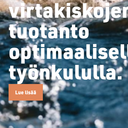
virtakiskoje
tuotanto
optimaalisel
työnkululla.
Lue lisää