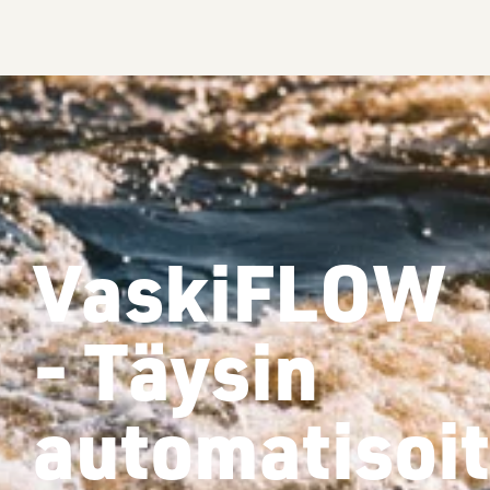
VaskiFLOW
- Täysin
automatisoi