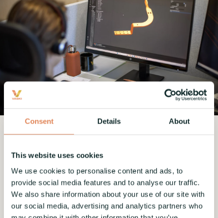
Consent
Details
About
VaskiCAM
This website uses cookies
VaskiCAM on helppokäyttöinen ohjelma, joka on
We use cookies to personalise content and ads, to
suunniteltu tuotannon entistä suurempaan
provide social media features and to analyse our traffic.
automatisointiin. Se lukee ERP-tilaukset ja
We also share information about your use of our site with
käsittelee koko tilauksen kerralla. Voit
our social media, advertising and analytics partners who
automaattisesti käsitellä sekä yksittäisiä osia että
may combine it with other information that you’ve