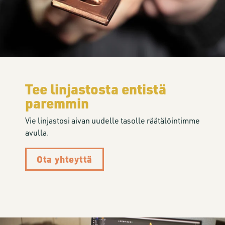
Tee linjastosta entistä
paremmin
Vie linjastosi aivan uudelle tasolle räätälöintimme
avulla.
Ota yhteyttä