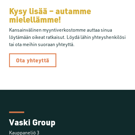
Kysy lisää – autamme
mielellämme!
Kansainvälinen myyntiverkostomme auttaa sinua
löytämään oikeat ratkaisut. Löydä lähin yhteyshenkilösi
tai ota meihin suoraan yhteyttä.
Ota yhteyttä
Vaski Group
Kauppaneliö 3