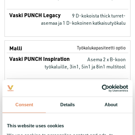
9 D-kokoista thick turret-
asemaa ja 1 D-kokoinen katkaisutyökalu
Työkalukapasiteetti optio
Asema 2 x B-koon
työkaluille, 3in1, 5in1 ja 8in1 multitool
Asema 2 x B-koon
työkaluille, 3in1, 5in1 ja 8in1 multitool
Consent
Details
About
This website uses cookies