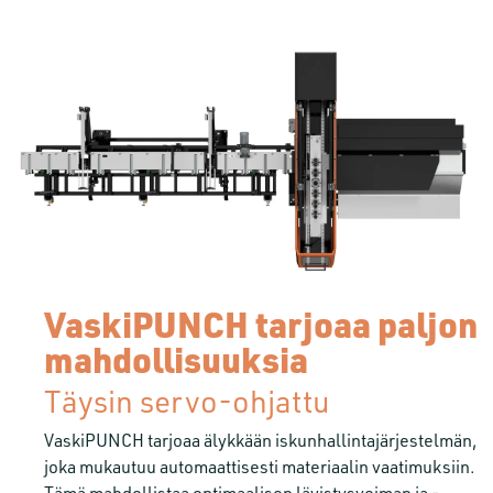
VaskiPUNCH tarjoaa paljon
mahdollisuuksia
Täysin servo-ohjattu
VaskiPUNCH tarjoaa älykkään iskunhallintajärjestelmän,
joka mukautuu automaattisesti materiaalin vaatimuksiin.
Tämä mahdollistaa optimaalisen lävistysvoiman ja -