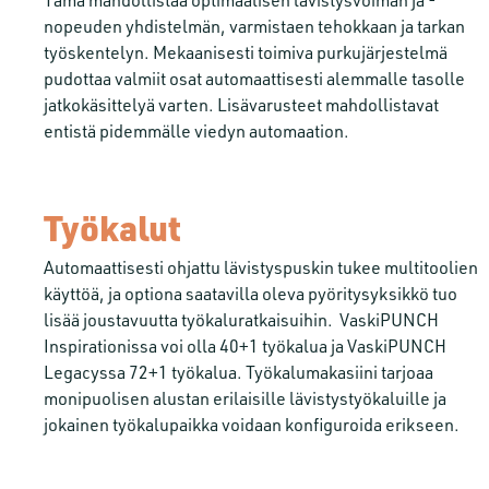
nopeuden yhdistelmän, varmistaen tehokkaan ja tarkan
työskentelyn. Mekaanisesti toimiva purkujärjestelmä
pudottaa valmiit osat automaattisesti alemmalle tasolle
jatkokäsittelyä varten. Lisävarusteet mahdollistavat
entistä pidemmälle viedyn automaation.
Työkalut
Automaattisesti ohjattu lävistyspuskin tukee multitoolien
käyttöä, ja optiona saatavilla oleva pyöritysyksikkö tuo
lisää joustavuutta työkaluratkaisuihin. VaskiPUNCH
Inspirationissa voi olla 40+1 työkalua ja VaskiPUNCH
Legacyssa 72+1 työkalua. Työkalumakasiini tarjoaa
monipuolisen alustan erilaisille lävistystyökaluille ja
jokainen työkalupaikka voidaan konfiguroida erikseen.